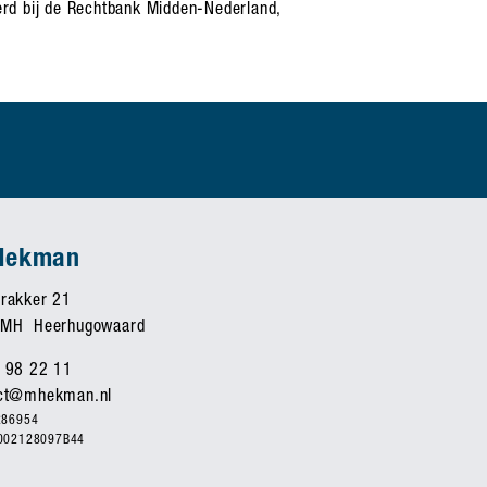
rd bij de Rechtbank Midden-Nederland,
Hekman
rakker 21
 MH Heerhugowaard
 98 22 11
ct@mhekman.nl
286954
002128097B44